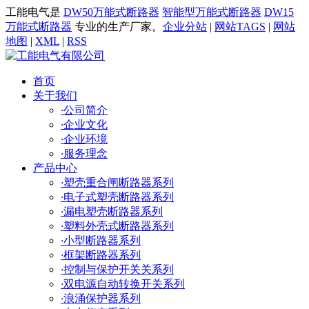
工能电气是
DW50万能式断路器
智能型万能式断路器
DW15
万能式断路器
专业的生产厂家。
企业分站
|
网站TAGS
|
网站
地图
|
XML
|
RSS
首页
关于我们
·
公司简介
·
企业文化
·
企业环境
·
服务理念
产品中心
·
塑壳重合闸断路器系列
·
电子式塑壳断路器系列
·
漏电塑壳断路器系列
·
塑料外壳式断路器系列
·
小型断路器系列
·
框架断路器系列
·
控制与保护开关关系列
·
双电源自动转换开关系列
·
浪涌保护器系列