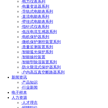
·
电力仪表系列
·
电量变送器系列
·
导轨式电能表系列
·
直流电能表系列
·
壁挂式电能表系列
·
指针式仪表系列
·
低压电流互感器系列
·
电机保护器系列
·
微机保护测控装置系列
·
质量监测装置系列
·
智能弧光保护系列
·
智能操控装置
·
智能型除湿装置系列
·
防火限流式保护器系列
·
户内高压真空断路器系列
新闻资讯
·
产品知识
·
行业新闻
电子样本
人力资源
·
人才理念
·
招聘职位