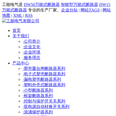
工能电气是
DW50万能式断路器
智能型万能式断路器
DW15
万能式断路器
专业的生产厂家。
企业分站
|
网站TAGS
|
网站
地图
|
XML
|
RSS
首页
关于我们
·
公司简介
·
企业文化
·
企业环境
·
服务理念
产品中心
·
塑壳重合闸断路器系列
·
电子式塑壳断路器系列
·
漏电塑壳断路器系列
·
塑料外壳式断路器系列
·
小型断路器系列
·
框架断路器系列
·
控制与保护开关关系列
·
双电源自动转换开关系列
·
浪涌保护器系列