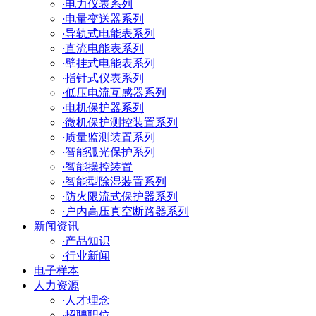
·
电力仪表系列
·
电量变送器系列
·
导轨式电能表系列
·
直流电能表系列
·
壁挂式电能表系列
·
指针式仪表系列
·
低压电流互感器系列
·
电机保护器系列
·
微机保护测控装置系列
·
质量监测装置系列
·
智能弧光保护系列
·
智能操控装置
·
智能型除湿装置系列
·
防火限流式保护器系列
·
户内高压真空断路器系列
新闻资讯
·
产品知识
·
行业新闻
电子样本
人力资源
·
人才理念
·
招聘职位