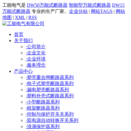
工能电气是
DW50万能式断路器
智能型万能式断路器
DW15
万能式断路器
专业的生产厂家。
企业分站
|
网站TAGS
|
网站
地图
|
XML
|
RSS
首页
关于我们
·
公司简介
·
企业文化
·
企业环境
·
服务理念
产品中心
·
塑壳重合闸断路器系列
·
电子式塑壳断路器系列
·
漏电塑壳断路器系列
·
塑料外壳式断路器系列
·
小型断路器系列
·
框架断路器系列
·
控制与保护开关关系列
·
双电源自动转换开关系列
·
浪涌保护器系列