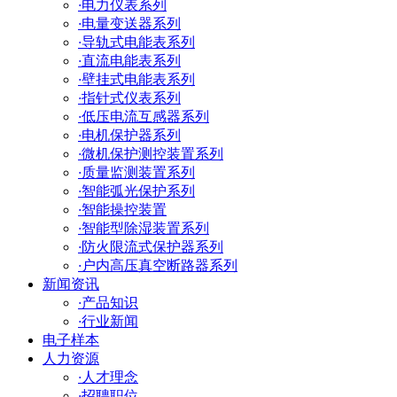
·
电力仪表系列
·
电量变送器系列
·
导轨式电能表系列
·
直流电能表系列
·
壁挂式电能表系列
·
指针式仪表系列
·
低压电流互感器系列
·
电机保护器系列
·
微机保护测控装置系列
·
质量监测装置系列
·
智能弧光保护系列
·
智能操控装置
·
智能型除湿装置系列
·
防火限流式保护器系列
·
户内高压真空断路器系列
新闻资讯
·
产品知识
·
行业新闻
电子样本
人力资源
·
人才理念
·
招聘职位