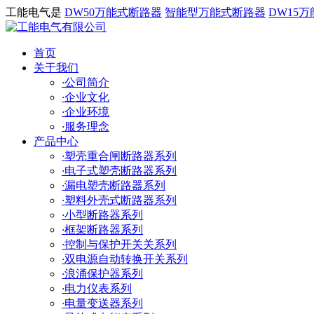
工能电气是
DW50万能式断路器
智能型万能式断路器
DW15
首页
关于我们
·
公司简介
·
企业文化
·
企业环境
·
服务理念
产品中心
·
塑壳重合闸断路器系列
·
电子式塑壳断路器系列
·
漏电塑壳断路器系列
·
塑料外壳式断路器系列
·
小型断路器系列
·
框架断路器系列
·
控制与保护开关关系列
·
双电源自动转换开关系列
·
浪涌保护器系列
·
电力仪表系列
·
电量变送器系列