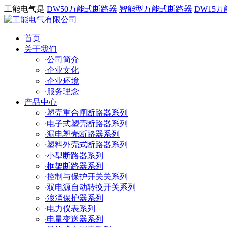
工能电气是
DW50万能式断路器
智能型万能式断路器
DW15
首页
关于我们
·
公司简介
·
企业文化
·
企业环境
·
服务理念
产品中心
·
塑壳重合闸断路器系列
·
电子式塑壳断路器系列
·
漏电塑壳断路器系列
·
塑料外壳式断路器系列
·
小型断路器系列
·
框架断路器系列
·
控制与保护开关关系列
·
双电源自动转换开关系列
·
浪涌保护器系列
·
电力仪表系列
·
电量变送器系列