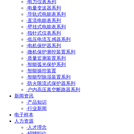
·
电力仪表系列
·
电量变送器系列
·
导轨式电能表系列
·
直流电能表系列
·
壁挂式电能表系列
·
指针式仪表系列
·
低压电流互感器系列
·
电机保护器系列
·
微机保护测控装置系列
·
质量监测装置系列
·
智能弧光保护系列
·
智能操控装置
·
智能型除湿装置系列
·
防火限流式保护器系列
·
户内高压真空断路器系列
新闻资讯
·
产品知识
·
行业新闻
电子样本
人力资源
·
人才理念
·
招聘职位