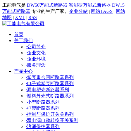
工能电气是
DW50万能式断路器
智能型万能式断路器
DW15
万能式断路器
专业的生产厂家。
企业分站
|
网站TAGS
|
网站
地图
|
XML
|
RSS
首页
关于我们
·
公司简介
·
企业文化
·
企业环境
·
服务理念
产品中心
·
塑壳重合闸断路器系列
·
电子式塑壳断路器系列
·
漏电塑壳断路器系列
·
塑料外壳式断路器系列
·
小型断路器系列
·
框架断路器系列
·
控制与保护开关关系列
·
双电源自动转换开关系列
·
浪涌保护器系列