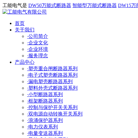
工能电气是
DW50万能式断路器
智能型万能式断路器
DW15
首页
关于我们
·
公司简介
·
企业文化
·
企业环境
·
服务理念
产品中心
·
塑壳重合闸断路器系列
·
电子式塑壳断路器系列
·
漏电塑壳断路器系列
·
塑料外壳式断路器系列
·
小型断路器系列
·
框架断路器系列
·
控制与保护开关关系列
·
双电源自动转换开关系列
·
浪涌保护器系列
·
电力仪表系列
·
电量变送器系列