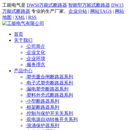
工能电气是
DW50万能式断路器
智能型万能式断路器
DW15
万能式断路器
专业的生产厂家。
企业分站
|
网站TAGS
|
网站
地图
|
XML
|
RSS
首页
关于我们
·
公司简介
·
企业文化
·
企业环境
·
服务理念
产品中心
·
塑壳重合闸断路器系列
·
电子式塑壳断路器系列
·
漏电塑壳断路器系列
·
塑料外壳式断路器系列
·
小型断路器系列
·
框架断路器系列
·
控制与保护开关关系列
·
双电源自动转换开关系列
·
浪涌保护器系列