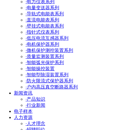
·
电力仪表系列
·
电量变送器系列
·
导轨式电能表系列
·
直流电能表系列
·
壁挂式电能表系列
·
指针式仪表系列
·
低压电流互感器系列
·
电机保护器系列
·
微机保护测控装置系列
·
质量监测装置系列
·
智能弧光保护系列
·
智能操控装置
·
智能型除湿装置系列
·
防火限流式保护器系列
·
户内高压真空断路器系列
新闻资讯
·
产品知识
·
行业新闻
电子样本
人力资源
·
人才理念
·
招聘职位