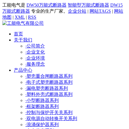
工能电气是
DW50万能式断路器
智能型万能式断路器
DW15
万能式断路器
专业的生产厂家。
企业分站
|
网站TAGS
|
网站
地图
|
XML
|
RSS
首页
关于我们
·
公司简介
·
企业文化
·
企业环境
·
服务理念
产品中心
·
塑壳重合闸断路器系列
·
电子式塑壳断路器系列
·
漏电塑壳断路器系列
·
塑料外壳式断路器系列
·
小型断路器系列
·
框架断路器系列
·
控制与保护开关关系列
·
双电源自动转换开关系列
·
浪涌保护器系列