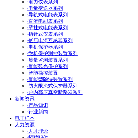
·
电力仪表系列
·
电量变送器系列
·
导轨式电能表系列
·
直流电能表系列
·
壁挂式电能表系列
·
指针式仪表系列
·
低压电流互感器系列
·
电机保护器系列
·
微机保护测控装置系列
·
质量监测装置系列
·
智能弧光保护系列
·
智能操控装置
·
智能型除湿装置系列
·
防火限流式保护器系列
·
户内高压真空断路器系列
新闻资讯
·
产品知识
·
行业新闻
电子样本
人力资源
·
人才理念
·
招聘职位