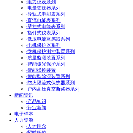
·
电力仪表系列
·
电量变送器系列
·
导轨式电能表系列
·
直流电能表系列
·
壁挂式电能表系列
·
指针式仪表系列
·
低压电流互感器系列
·
电机保护器系列
·
微机保护测控装置系列
·
质量监测装置系列
·
智能弧光保护系列
·
智能操控装置
·
智能型除湿装置系列
·
防火限流式保护器系列
·
户内高压真空断路器系列
新闻资讯
·
产品知识
·
行业新闻
电子样本
人力资源
·
人才理念
·
招聘职位