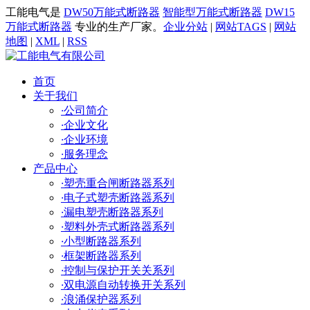
工能电气是
DW50万能式断路器
智能型万能式断路器
DW15
万能式断路器
专业的生产厂家。
企业分站
|
网站TAGS
|
网站
地图
|
XML
|
RSS
首页
关于我们
·
公司简介
·
企业文化
·
企业环境
·
服务理念
产品中心
·
塑壳重合闸断路器系列
·
电子式塑壳断路器系列
·
漏电塑壳断路器系列
·
塑料外壳式断路器系列
·
小型断路器系列
·
框架断路器系列
·
控制与保护开关关系列
·
双电源自动转换开关系列
·
浪涌保护器系列