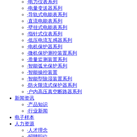
·
电力仪表系列
·
电量变送器系列
·
导轨式电能表系列
·
直流电能表系列
·
壁挂式电能表系列
·
指针式仪表系列
·
低压电流互感器系列
·
电机保护器系列
·
微机保护测控装置系列
·
质量监测装置系列
·
智能弧光保护系列
·
智能操控装置
·
智能型除湿装置系列
·
防火限流式保护器系列
·
户内高压真空断路器系列
新闻资讯
·
产品知识
·
行业新闻
电子样本
人力资源
·
人才理念
·
招聘职位