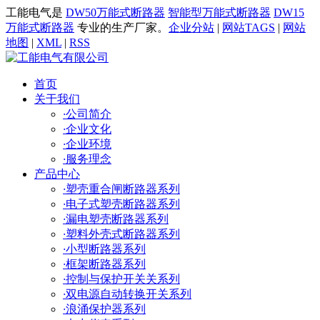
工能电气是
DW50万能式断路器
智能型万能式断路器
DW15
万能式断路器
专业的生产厂家。
企业分站
|
网站TAGS
|
网站
地图
|
XML
|
RSS
首页
关于我们
·
公司简介
·
企业文化
·
企业环境
·
服务理念
产品中心
·
塑壳重合闸断路器系列
·
电子式塑壳断路器系列
·
漏电塑壳断路器系列
·
塑料外壳式断路器系列
·
小型断路器系列
·
框架断路器系列
·
控制与保护开关关系列
·
双电源自动转换开关系列
·
浪涌保护器系列