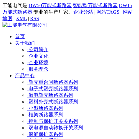
工能电气是
DW50万能式断路器
智能型万能式断路器
DW15
万能式断路器
专业的生产厂家。
企业分站
|
网站TAGS
|
网站
地图
|
XML
|
RSS
首页
关于我们
·
公司简介
·
企业文化
·
企业环境
·
服务理念
产品中心
·
塑壳重合闸断路器系列
·
电子式塑壳断路器系列
·
漏电塑壳断路器系列
·
塑料外壳式断路器系列
·
小型断路器系列
·
框架断路器系列
·
控制与保护开关关系列
·
双电源自动转换开关系列
·
浪涌保护器系列