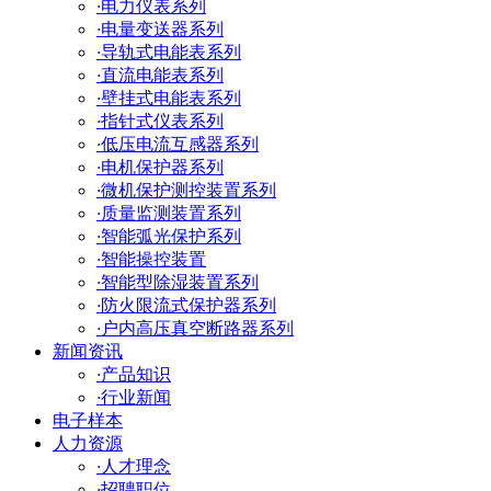
·
电力仪表系列
·
电量变送器系列
·
导轨式电能表系列
·
直流电能表系列
·
壁挂式电能表系列
·
指针式仪表系列
·
低压电流互感器系列
·
电机保护器系列
·
微机保护测控装置系列
·
质量监测装置系列
·
智能弧光保护系列
·
智能操控装置
·
智能型除湿装置系列
·
防火限流式保护器系列
·
户内高压真空断路器系列
新闻资讯
·
产品知识
·
行业新闻
电子样本
人力资源
·
人才理念
·
招聘职位