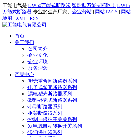
工能电气是
DW50万能式断路器
智能型万能式断路器
DW15
万能式断路器
专业的生产厂家。
企业分站
|
网站TAGS
|
网站
地图
|
XML
|
RSS
首页
关于我们
·
公司简介
·
企业文化
·
企业环境
·
服务理念
产品中心
·
塑壳重合闸断路器系列
·
电子式塑壳断路器系列
·
漏电塑壳断路器系列
·
塑料外壳式断路器系列
·
小型断路器系列
·
框架断路器系列
·
控制与保护开关关系列
·
双电源自动转换开关系列
·
浪涌保护器系列