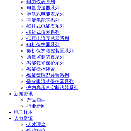
·
电力仪表系列
·
电量变送器系列
·
导轨式电能表系列
·
直流电能表系列
·
壁挂式电能表系列
·
指针式仪表系列
·
低压电流互感器系列
·
电机保护器系列
·
微机保护测控装置系列
·
质量监测装置系列
·
智能弧光保护系列
·
智能操控装置
·
智能型除湿装置系列
·
防火限流式保护器系列
·
户内高压真空断路器系列
新闻资讯
·
产品知识
·
行业新闻
电子样本
人力资源
·
人才理念
·
招聘职位