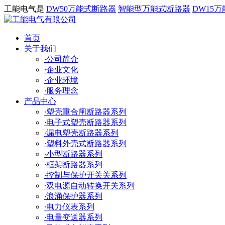
工能电气是
DW50万能式断路器
智能型万能式断路器
DW15
首页
关于我们
·
公司简介
·
企业文化
·
企业环境
·
服务理念
产品中心
·
塑壳重合闸断路器系列
·
电子式塑壳断路器系列
·
漏电塑壳断路器系列
·
塑料外壳式断路器系列
·
小型断路器系列
·
框架断路器系列
·
控制与保护开关关系列
·
双电源自动转换开关系列
·
浪涌保护器系列
·
电力仪表系列
·
电量变送器系列