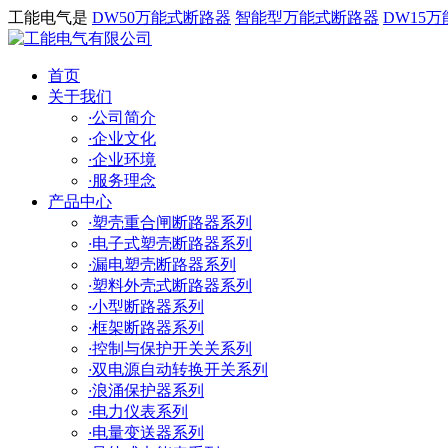
工能电气是
DW50万能式断路器
智能型万能式断路器
DW15
首页
关于我们
·
公司简介
·
企业文化
·
企业环境
·
服务理念
产品中心
·
塑壳重合闸断路器系列
·
电子式塑壳断路器系列
·
漏电塑壳断路器系列
·
塑料外壳式断路器系列
·
小型断路器系列
·
框架断路器系列
·
控制与保护开关关系列
·
双电源自动转换开关系列
·
浪涌保护器系列
·
电力仪表系列
·
电量变送器系列