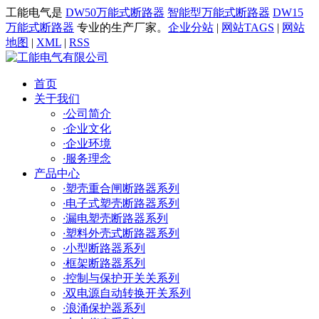
工能电气是
DW50万能式断路器
智能型万能式断路器
DW15
万能式断路器
专业的生产厂家。
企业分站
|
网站TAGS
|
网站
地图
|
XML
|
RSS
首页
关于我们
·
公司简介
·
企业文化
·
企业环境
·
服务理念
产品中心
·
塑壳重合闸断路器系列
·
电子式塑壳断路器系列
·
漏电塑壳断路器系列
·
塑料外壳式断路器系列
·
小型断路器系列
·
框架断路器系列
·
控制与保护开关关系列
·
双电源自动转换开关系列
·
浪涌保护器系列