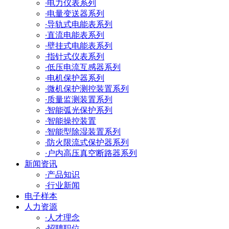
·
电力仪表系列
·
电量变送器系列
·
导轨式电能表系列
·
直流电能表系列
·
壁挂式电能表系列
·
指针式仪表系列
·
低压电流互感器系列
·
电机保护器系列
·
微机保护测控装置系列
·
质量监测装置系列
·
智能弧光保护系列
·
智能操控装置
·
智能型除湿装置系列
·
防火限流式保护器系列
·
户内高压真空断路器系列
新闻资讯
·
产品知识
·
行业新闻
电子样本
人力资源
·
人才理念
·
招聘职位