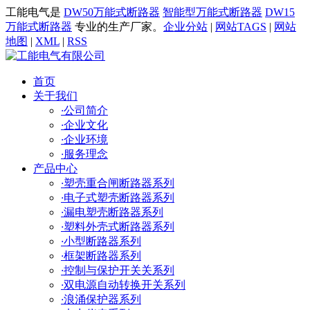
工能电气是
DW50万能式断路器
智能型万能式断路器
DW15
万能式断路器
专业的生产厂家。
企业分站
|
网站TAGS
|
网站
地图
|
XML
|
RSS
首页
关于我们
·
公司简介
·
企业文化
·
企业环境
·
服务理念
产品中心
·
塑壳重合闸断路器系列
·
电子式塑壳断路器系列
·
漏电塑壳断路器系列
·
塑料外壳式断路器系列
·
小型断路器系列
·
框架断路器系列
·
控制与保护开关关系列
·
双电源自动转换开关系列
·
浪涌保护器系列