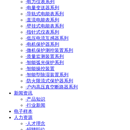
·
电力仪表系列
·
电量变送器系列
·
导轨式电能表系列
·
直流电能表系列
·
壁挂式电能表系列
·
指针式仪表系列
·
低压电流互感器系列
·
电机保护器系列
·
微机保护测控装置系列
·
质量监测装置系列
·
智能弧光保护系列
·
智能操控装置
·
智能型除湿装置系列
·
防火限流式保护器系列
·
户内高压真空断路器系列
新闻资讯
·
产品知识
·
行业新闻
电子样本
人力资源
·
人才理念
·
招聘职位