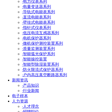
·
电力仪表系列
·
电量变送器系列
·
导轨式电能表系列
·
直流电能表系列
·
壁挂式电能表系列
·
指针式仪表系列
·
低压电流互感器系列
·
电机保护器系列
·
微机保护测控装置系列
·
质量监测装置系列
·
智能弧光保护系列
·
智能操控装置
·
智能型除湿装置系列
·
防火限流式保护器系列
·
户内高压真空断路器系列
新闻资讯
·
产品知识
·
行业新闻
电子样本
人力资源
·
人才理念
·
招聘职位