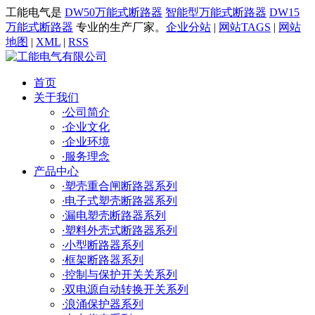
工能电气是
DW50万能式断路器
智能型万能式断路器
DW15
万能式断路器
专业的生产厂家。
企业分站
|
网站TAGS
|
网站
地图
|
XML
|
RSS
首页
关于我们
·
公司简介
·
企业文化
·
企业环境
·
服务理念
产品中心
·
塑壳重合闸断路器系列
·
电子式塑壳断路器系列
·
漏电塑壳断路器系列
·
塑料外壳式断路器系列
·
小型断路器系列
·
框架断路器系列
·
控制与保护开关关系列
·
双电源自动转换开关系列
·
浪涌保护器系列