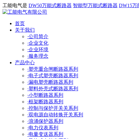
工能电气是
DW50万能式断路器
智能型万能式断路器
DW15
首页
关于我们
·
公司简介
·
企业文化
·
企业环境
·
服务理念
产品中心
·
塑壳重合闸断路器系列
·
电子式塑壳断路器系列
·
漏电塑壳断路器系列
·
塑料外壳式断路器系列
·
小型断路器系列
·
框架断路器系列
·
控制与保护开关关系列
·
双电源自动转换开关系列
·
浪涌保护器系列
·
电力仪表系列
·
电量变送器系列