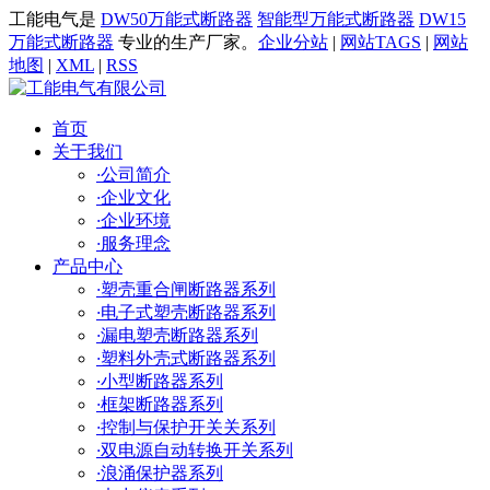
工能电气是
DW50万能式断路器
智能型万能式断路器
DW15
万能式断路器
专业的生产厂家。
企业分站
|
网站TAGS
|
网站
地图
|
XML
|
RSS
首页
关于我们
·
公司简介
·
企业文化
·
企业环境
·
服务理念
产品中心
·
塑壳重合闸断路器系列
·
电子式塑壳断路器系列
·
漏电塑壳断路器系列
·
塑料外壳式断路器系列
·
小型断路器系列
·
框架断路器系列
·
控制与保护开关关系列
·
双电源自动转换开关系列
·
浪涌保护器系列