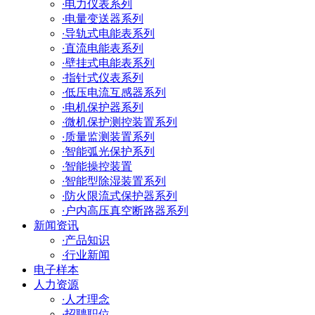
·
电力仪表系列
·
电量变送器系列
·
导轨式电能表系列
·
直流电能表系列
·
壁挂式电能表系列
·
指针式仪表系列
·
低压电流互感器系列
·
电机保护器系列
·
微机保护测控装置系列
·
质量监测装置系列
·
智能弧光保护系列
·
智能操控装置
·
智能型除湿装置系列
·
防火限流式保护器系列
·
户内高压真空断路器系列
新闻资讯
·
产品知识
·
行业新闻
电子样本
人力资源
·
人才理念
·
招聘职位