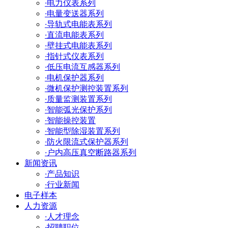
·
电力仪表系列
·
电量变送器系列
·
导轨式电能表系列
·
直流电能表系列
·
壁挂式电能表系列
·
指针式仪表系列
·
低压电流互感器系列
·
电机保护器系列
·
微机保护测控装置系列
·
质量监测装置系列
·
智能弧光保护系列
·
智能操控装置
·
智能型除湿装置系列
·
防火限流式保护器系列
·
户内高压真空断路器系列
新闻资讯
·
产品知识
·
行业新闻
电子样本
人力资源
·
人才理念
·
招聘职位