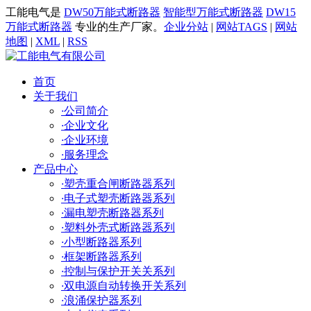
工能电气是
DW50万能式断路器
智能型万能式断路器
DW15
万能式断路器
专业的生产厂家。
企业分站
|
网站TAGS
|
网站
地图
|
XML
|
RSS
首页
关于我们
·
公司简介
·
企业文化
·
企业环境
·
服务理念
产品中心
·
塑壳重合闸断路器系列
·
电子式塑壳断路器系列
·
漏电塑壳断路器系列
·
塑料外壳式断路器系列
·
小型断路器系列
·
框架断路器系列
·
控制与保护开关关系列
·
双电源自动转换开关系列
·
浪涌保护器系列