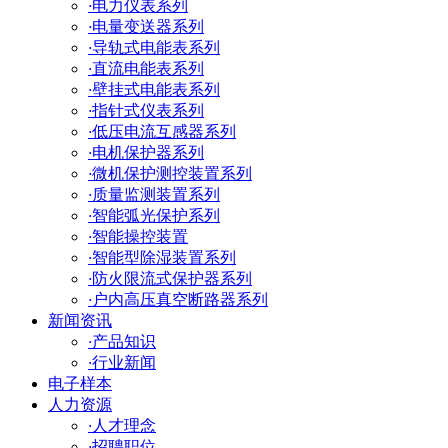
·
电力仪表系列
·
电量变送器系列
·
导轨式电能表系列
·
直流电能表系列
·
壁挂式电能表系列
·
指针式仪表系列
·
低压电流互感器系列
·
电机保护器系列
·
微机保护测控装置系列
·
质量监测装置系列
·
智能弧光保护系列
·
智能操控装置
·
智能型除湿装置系列
·
防火限流式保护器系列
·
户内高压真空断路器系列
新闻资讯
·
产品知识
·
行业新闻
电子样本
人力资源
·
人才理念
·
招聘职位