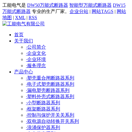
工能电气是
DW50万能式断路器
智能型万能式断路器
DW15
万能式断路器
专业的生产厂家。
企业分站
|
网站TAGS
|
网站
地图
|
XML
|
RSS
首页
关于我们
·
公司简介
·
企业文化
·
企业环境
·
服务理念
产品中心
·
塑壳重合闸断路器系列
·
电子式塑壳断路器系列
·
漏电塑壳断路器系列
·
塑料外壳式断路器系列
·
小型断路器系列
·
框架断路器系列
·
控制与保护开关关系列
·
双电源自动转换开关系列
·
浪涌保护器系列