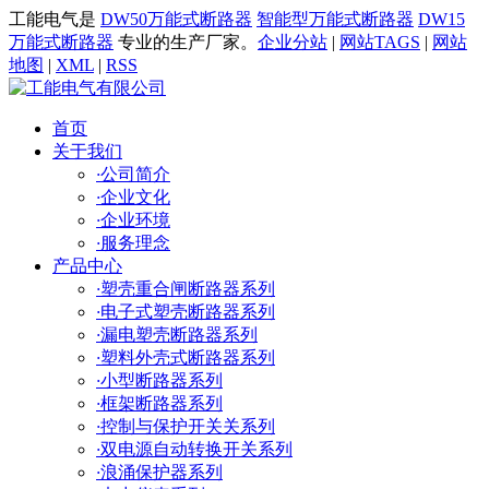
工能电气是
DW50万能式断路器
智能型万能式断路器
DW15
万能式断路器
专业的生产厂家。
企业分站
|
网站TAGS
|
网站
地图
|
XML
|
RSS
首页
关于我们
·
公司简介
·
企业文化
·
企业环境
·
服务理念
产品中心
·
塑壳重合闸断路器系列
·
电子式塑壳断路器系列
·
漏电塑壳断路器系列
·
塑料外壳式断路器系列
·
小型断路器系列
·
框架断路器系列
·
控制与保护开关关系列
·
双电源自动转换开关系列
·
浪涌保护器系列