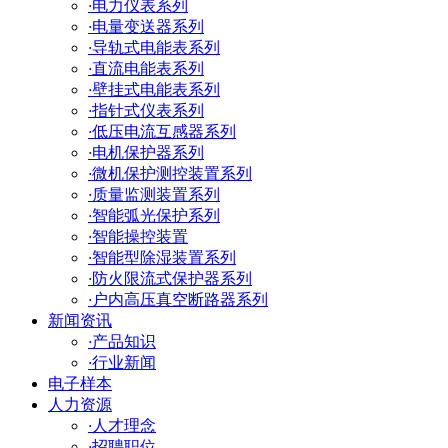
·
电力仪表系列
·
电量变送器系列
·
导轨式电能表系列
·
直流电能表系列
·
壁挂式电能表系列
·
指针式仪表系列
·
低压电流互感器系列
·
电机保护器系列
·
微机保护测控装置系列
·
质量监测装置系列
·
智能弧光保护系列
·
智能操控装置
·
智能型除湿装置系列
·
防火限流式保护器系列
·
户内高压真空断路器系列
新闻资讯
·
产品知识
·
行业新闻
电子样本
人力资源
·
人才理念
·
招聘职位