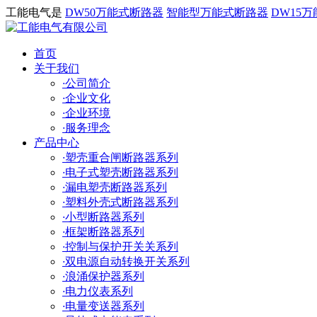
工能电气是
DW50万能式断路器
智能型万能式断路器
DW15
首页
关于我们
·
公司简介
·
企业文化
·
企业环境
·
服务理念
产品中心
·
塑壳重合闸断路器系列
·
电子式塑壳断路器系列
·
漏电塑壳断路器系列
·
塑料外壳式断路器系列
·
小型断路器系列
·
框架断路器系列
·
控制与保护开关关系列
·
双电源自动转换开关系列
·
浪涌保护器系列
·
电力仪表系列
·
电量变送器系列