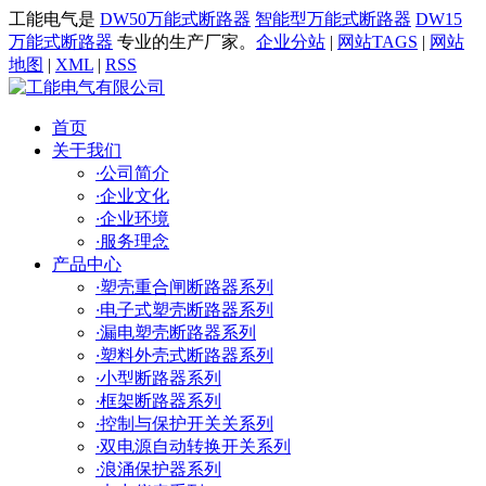
工能电气是
DW50万能式断路器
智能型万能式断路器
DW15
万能式断路器
专业的生产厂家。
企业分站
|
网站TAGS
|
网站
地图
|
XML
|
RSS
首页
关于我们
·
公司简介
·
企业文化
·
企业环境
·
服务理念
产品中心
·
塑壳重合闸断路器系列
·
电子式塑壳断路器系列
·
漏电塑壳断路器系列
·
塑料外壳式断路器系列
·
小型断路器系列
·
框架断路器系列
·
控制与保护开关关系列
·
双电源自动转换开关系列
·
浪涌保护器系列