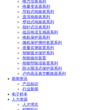
·
电力仪表系列
·
电量变送器系列
·
导轨式电能表系列
·
直流电能表系列
·
壁挂式电能表系列
·
指针式仪表系列
·
低压电流互感器系列
·
电机保护器系列
·
微机保护测控装置系列
·
质量监测装置系列
·
智能弧光保护系列
·
智能操控装置
·
智能型除湿装置系列
·
防火限流式保护器系列
·
户内高压真空断路器系列
新闻资讯
·
产品知识
·
行业新闻
电子样本
人力资源
·
人才理念
·
招聘职位