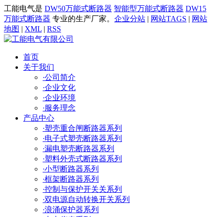
工能电气是
DW50万能式断路器
智能型万能式断路器
DW15
万能式断路器
专业的生产厂家。
企业分站
|
网站TAGS
|
网站
地图
|
XML
|
RSS
首页
关于我们
·
公司简介
·
企业文化
·
企业环境
·
服务理念
产品中心
·
塑壳重合闸断路器系列
·
电子式塑壳断路器系列
·
漏电塑壳断路器系列
·
塑料外壳式断路器系列
·
小型断路器系列
·
框架断路器系列
·
控制与保护开关关系列
·
双电源自动转换开关系列
·
浪涌保护器系列