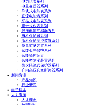
·
电力仪表系列
·
电量变送器系列
·
导轨式电能表系列
·
直流电能表系列
·
壁挂式电能表系列
·
指针式仪表系列
·
低压电流互感器系列
·
电机保护器系列
·
微机保护测控装置系列
·
质量监测装置系列
·
智能弧光保护系列
·
智能操控装置
·
智能型除湿装置系列
·
防火限流式保护器系列
·
户内高压真空断路器系列
新闻资讯
·
产品知识
·
行业新闻
电子样本
人力资源
·
人才理念
·
招聘职位