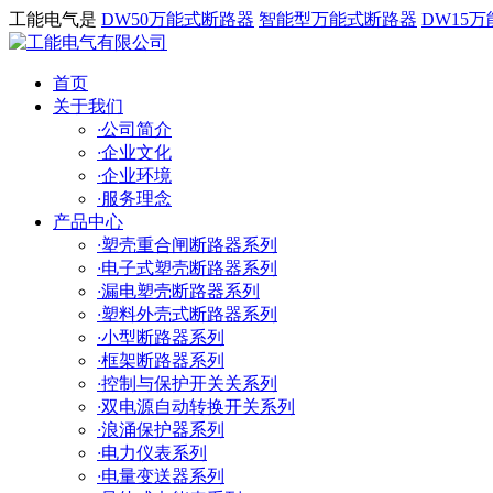
工能电气是
DW50万能式断路器
智能型万能式断路器
DW15
首页
关于我们
·
公司简介
·
企业文化
·
企业环境
·
服务理念
产品中心
·
塑壳重合闸断路器系列
·
电子式塑壳断路器系列
·
漏电塑壳断路器系列
·
塑料外壳式断路器系列
·
小型断路器系列
·
框架断路器系列
·
控制与保护开关关系列
·
双电源自动转换开关系列
·
浪涌保护器系列
·
电力仪表系列
·
电量变送器系列