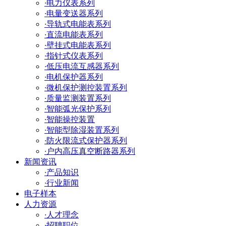
·
电力仪表系列
·
电量变送器系列
·
导轨式电能表系列
·
直流电能表系列
·
壁挂式电能表系列
·
指针式仪表系列
·
低压电流互感器系列
·
电机保护器系列
·
微机保护测控装置系列
·
质量监测装置系列
·
智能弧光保护系列
·
智能操控装置
·
智能型除湿装置系列
·
防火限流式保护器系列
·
户内高压真空断路器系列
新闻资讯
·
产品知识
·
行业新闻
电子样本
人力资源
·
人才理念
·
招聘职位