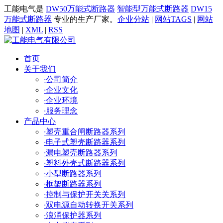
工能电气是
DW50万能式断路器
智能型万能式断路器
DW15
万能式断路器
专业的生产厂家。
企业分站
|
网站TAGS
|
网站
地图
|
XML
|
RSS
首页
关于我们
·
公司简介
·
企业文化
·
企业环境
·
服务理念
产品中心
·
塑壳重合闸断路器系列
·
电子式塑壳断路器系列
·
漏电塑壳断路器系列
·
塑料外壳式断路器系列
·
小型断路器系列
·
框架断路器系列
·
控制与保护开关关系列
·
双电源自动转换开关系列
·
浪涌保护器系列