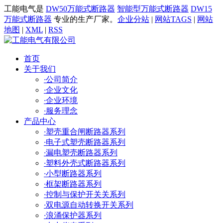
工能电气是
DW50万能式断路器
智能型万能式断路器
DW15
万能式断路器
专业的生产厂家。
企业分站
|
网站TAGS
|
网站
地图
|
XML
|
RSS
首页
关于我们
·
公司简介
·
企业文化
·
企业环境
·
服务理念
产品中心
·
塑壳重合闸断路器系列
·
电子式塑壳断路器系列
·
漏电塑壳断路器系列
·
塑料外壳式断路器系列
·
小型断路器系列
·
框架断路器系列
·
控制与保护开关关系列
·
双电源自动转换开关系列
·
浪涌保护器系列