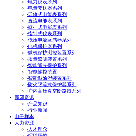
·
电力仪表系列
·
电量变送器系列
·
导轨式电能表系列
·
直流电能表系列
·
壁挂式电能表系列
·
指针式仪表系列
·
低压电流互感器系列
·
电机保护器系列
·
微机保护测控装置系列
·
质量监测装置系列
·
智能弧光保护系列
·
智能操控装置
·
智能型除湿装置系列
·
防火限流式保护器系列
·
户内高压真空断路器系列
新闻资讯
·
产品知识
·
行业新闻
电子样本
人力资源
·
人才理念
·
招聘职位