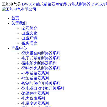
工能电气是
DW50万能式断路器
智能型万能式断路器
DW15
首页
关于我们
·
公司简介
·
企业文化
·
企业环境
·
服务理念
产品中心
·
塑壳重合闸断路器系列
·
电子式塑壳断路器系列
·
漏电塑壳断路器系列
·
塑料外壳式断路器系列
·
小型断路器系列
·
框架断路器系列
·
控制与保护开关关系列
·
双电源自动转换开关系列
·
浪涌保护器系列
·
电力仪表系列
·
电量变送器系列