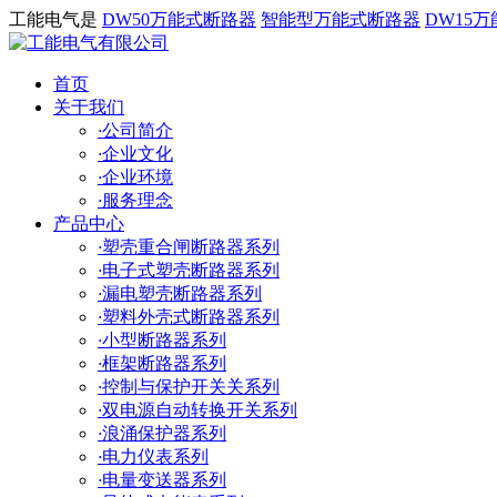
工能电气是
DW50万能式断路器
智能型万能式断路器
DW15
首页
关于我们
·
公司简介
·
企业文化
·
企业环境
·
服务理念
产品中心
·
塑壳重合闸断路器系列
·
电子式塑壳断路器系列
·
漏电塑壳断路器系列
·
塑料外壳式断路器系列
·
小型断路器系列
·
框架断路器系列
·
控制与保护开关关系列
·
双电源自动转换开关系列
·
浪涌保护器系列
·
电力仪表系列
·
电量变送器系列