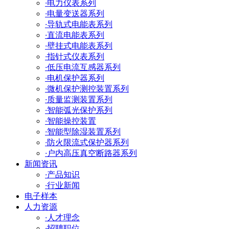
·
电力仪表系列
·
电量变送器系列
·
导轨式电能表系列
·
直流电能表系列
·
壁挂式电能表系列
·
指针式仪表系列
·
低压电流互感器系列
·
电机保护器系列
·
微机保护测控装置系列
·
质量监测装置系列
·
智能弧光保护系列
·
智能操控装置
·
智能型除湿装置系列
·
防火限流式保护器系列
·
户内高压真空断路器系列
新闻资讯
·
产品知识
·
行业新闻
电子样本
人力资源
·
人才理念
·
招聘职位