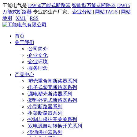
工能电气是
DW50万能式断路器
智能型万能式断路器
DW15
万能式断路器
专业的生产厂家。
企业分站
|
网站TAGS
|
网站
地图
|
XML
|
RSS
首页
关于我们
·
公司简介
·
企业文化
·
企业环境
·
服务理念
产品中心
·
塑壳重合闸断路器系列
·
电子式塑壳断路器系列
·
漏电塑壳断路器系列
·
塑料外壳式断路器系列
·
小型断路器系列
·
框架断路器系列
·
控制与保护开关关系列
·
双电源自动转换开关系列
·
浪涌保护器系列