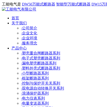
工能电气是
DW50万能式断路器
智能型万能式断路器
DW15
首页
关于我们
·
公司简介
·
企业文化
·
企业环境
·
服务理念
产品中心
·
塑壳重合闸断路器系列
·
电子式塑壳断路器系列
·
漏电塑壳断路器系列
·
塑料外壳式断路器系列
·
小型断路器系列
·
框架断路器系列
·
控制与保护开关关系列
·
双电源自动转换开关系列
·
浪涌保护器系列
·
电力仪表系列
·
电量变送器系列