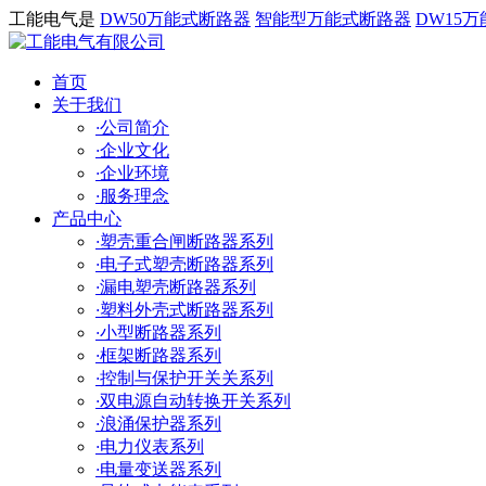
工能电气是
DW50万能式断路器
智能型万能式断路器
DW15
首页
关于我们
·
公司简介
·
企业文化
·
企业环境
·
服务理念
产品中心
·
塑壳重合闸断路器系列
·
电子式塑壳断路器系列
·
漏电塑壳断路器系列
·
塑料外壳式断路器系列
·
小型断路器系列
·
框架断路器系列
·
控制与保护开关关系列
·
双电源自动转换开关系列
·
浪涌保护器系列
·
电力仪表系列
·
电量变送器系列