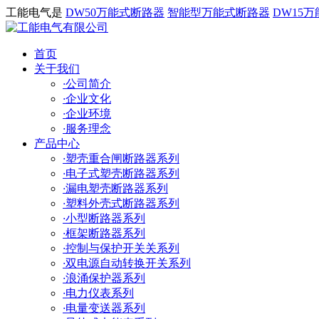
工能电气是
DW50万能式断路器
智能型万能式断路器
DW15
首页
关于我们
·
公司简介
·
企业文化
·
企业环境
·
服务理念
产品中心
·
塑壳重合闸断路器系列
·
电子式塑壳断路器系列
·
漏电塑壳断路器系列
·
塑料外壳式断路器系列
·
小型断路器系列
·
框架断路器系列
·
控制与保护开关关系列
·
双电源自动转换开关系列
·
浪涌保护器系列
·
电力仪表系列
·
电量变送器系列