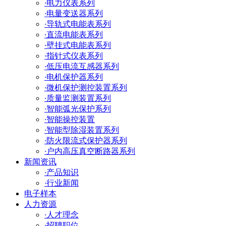
·
电力仪表系列
·
电量变送器系列
·
导轨式电能表系列
·
直流电能表系列
·
壁挂式电能表系列
·
指针式仪表系列
·
低压电流互感器系列
·
电机保护器系列
·
微机保护测控装置系列
·
质量监测装置系列
·
智能弧光保护系列
·
智能操控装置
·
智能型除湿装置系列
·
防火限流式保护器系列
·
户内高压真空断路器系列
新闻资讯
·
产品知识
·
行业新闻
电子样本
人力资源
·
人才理念
·
招聘职位