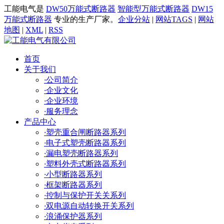
工能电气是
DW50万能式断路器
智能型万能式断路器
DW15
万能式断路器
专业的生产厂家。
企业分站
|
网站TAGS
|
网站
地图
|
XML
|
RSS
首页
关于我们
·
公司简介
·
企业文化
·
企业环境
·
服务理念
产品中心
·
塑壳重合闸断路器系列
·
电子式塑壳断路器系列
·
漏电塑壳断路器系列
·
塑料外壳式断路器系列
·
小型断路器系列
·
框架断路器系列
·
控制与保护开关关系列
·
双电源自动转换开关系列
·
浪涌保护器系列