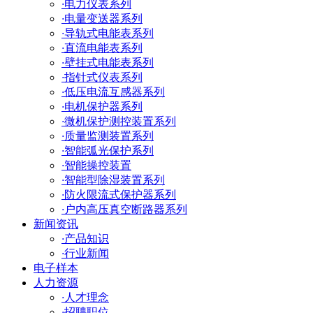
·
电力仪表系列
·
电量变送器系列
·
导轨式电能表系列
·
直流电能表系列
·
壁挂式电能表系列
·
指针式仪表系列
·
低压电流互感器系列
·
电机保护器系列
·
微机保护测控装置系列
·
质量监测装置系列
·
智能弧光保护系列
·
智能操控装置
·
智能型除湿装置系列
·
防火限流式保护器系列
·
户内高压真空断路器系列
新闻资讯
·
产品知识
·
行业新闻
电子样本
人力资源
·
人才理念
·
招聘职位