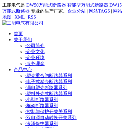
工能电气是
DW50万能式断路器
智能型万能式断路器
DW15
万能式断路器
专业的生产厂家。
企业分站
|
网站TAGS
|
网站
地图
|
XML
|
RSS
首页
关于我们
·
公司简介
·
企业文化
·
企业环境
·
服务理念
产品中心
·
塑壳重合闸断路器系列
·
电子式塑壳断路器系列
·
漏电塑壳断路器系列
·
塑料外壳式断路器系列
·
小型断路器系列
·
框架断路器系列
·
控制与保护开关关系列
·
双电源自动转换开关系列
·
浪涌保护器系列