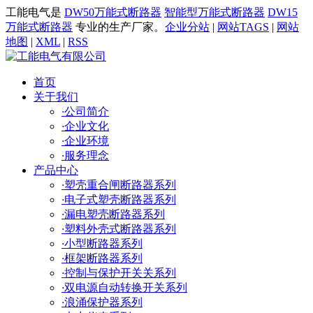
工能电气是
DW50万能式断路器
智能型万能式断路器
DW15
万能式断路器
专业的生产厂家。
企业分站
|
网站TAGS
|
网站
地图
|
XML
|
RSS
首页
关于我们
·
公司简介
·
企业文化
·
企业环境
·
服务理念
产品中心
·
塑壳重合闸断路器系列
·
电子式塑壳断路器系列
·
漏电塑壳断路器系列
·
塑料外壳式断路器系列
·
小型断路器系列
·
框架断路器系列
·
控制与保护开关关系列
·
双电源自动转换开关系列
·
浪涌保护器系列