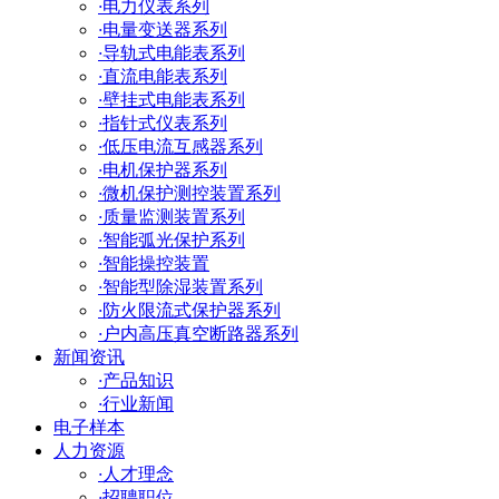
·
电力仪表系列
·
电量变送器系列
·
导轨式电能表系列
·
直流电能表系列
·
壁挂式电能表系列
·
指针式仪表系列
·
低压电流互感器系列
·
电机保护器系列
·
微机保护测控装置系列
·
质量监测装置系列
·
智能弧光保护系列
·
智能操控装置
·
智能型除湿装置系列
·
防火限流式保护器系列
·
户内高压真空断路器系列
新闻资讯
·
产品知识
·
行业新闻
电子样本
人力资源
·
人才理念
·
招聘职位