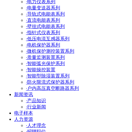
·
电力仪表系列
·
电量变送器系列
·
导轨式电能表系列
·
直流电能表系列
·
壁挂式电能表系列
·
指针式仪表系列
·
低压电流互感器系列
·
电机保护器系列
·
微机保护测控装置系列
·
质量监测装置系列
·
智能弧光保护系列
·
智能操控装置
·
智能型除湿装置系列
·
防火限流式保护器系列
·
户内高压真空断路器系列
新闻资讯
·
产品知识
·
行业新闻
电子样本
人力资源
·
人才理念
·
招聘职位