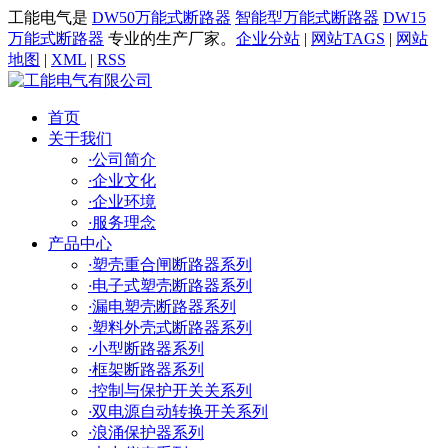
工能电气是
DW50万能式断路器
智能型万能式断路器
DW15
万能式断路器
专业的生产厂家。
企业分站
|
网站TAGS
|
网站
地图
|
XML
|
RSS
首页
关于我们
·
公司简介
·
企业文化
·
企业环境
·
服务理念
产品中心
·
塑壳重合闸断路器系列
·
电子式塑壳断路器系列
·
漏电塑壳断路器系列
·
塑料外壳式断路器系列
·
小型断路器系列
·
框架断路器系列
·
控制与保护开关关系列
·
双电源自动转换开关系列
·
浪涌保护器系列